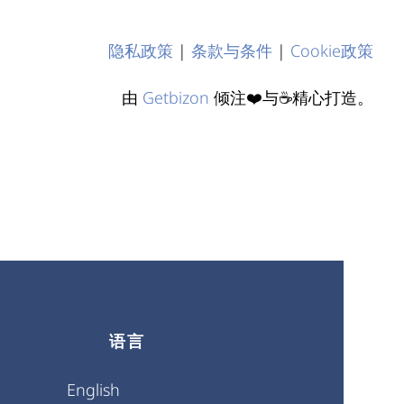
隐私政策
|
条款与条件
|
Cookie政策
由
Getbizon
倾注❤️与☕精心打造。
语言
English