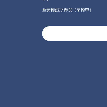
圣安德烈疗养院（亨德申）