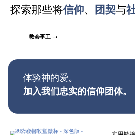
探索那些将
信仰
、
团契
与
教会事工 →
体验神的爱。
加入我们忠实的信仰团体。
实用链