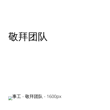
敬拜团队
圣公会善牧堂
$
事工
$
敬拜团队