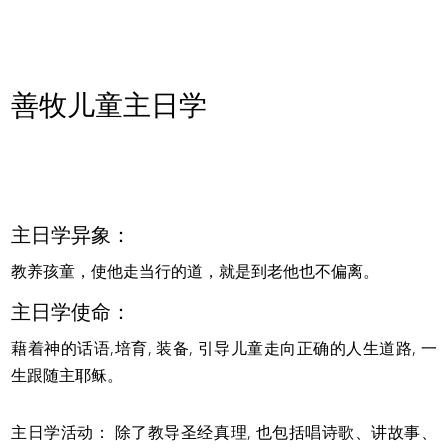
善牧儿童主日学
圣公会善牧堂
事工
善牧儿童主日学
$
$
主日学异象：
教养孩童，使他走当行的道，就是到老他也不偏离。
主日学使命：
藉着神的话语,培育, 装备, 引导儿童走向正确的人生道路, 一
生跟随主耶稣。
主日学活动： 除了教导圣经真理, 也包括唱诗歌、讲故事、