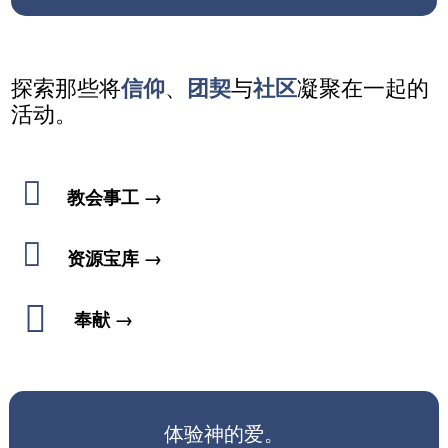
探索那些将
信仰
、
团契
与
社区
凝聚在一起的
活动。

教会事工 →

资源宝库 →

奉献 →
体验神的爱。